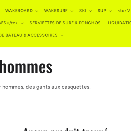
WAKEBOARD
WAKESURF
SKI
SUP
<tc>V
BES</tc>
SERVIETTES DE SURF & PONCHOS
LIQUIDATI
 DE BATEAU & ACCESSOIRES
r hommes
r hommes, des gants aux casquettes.