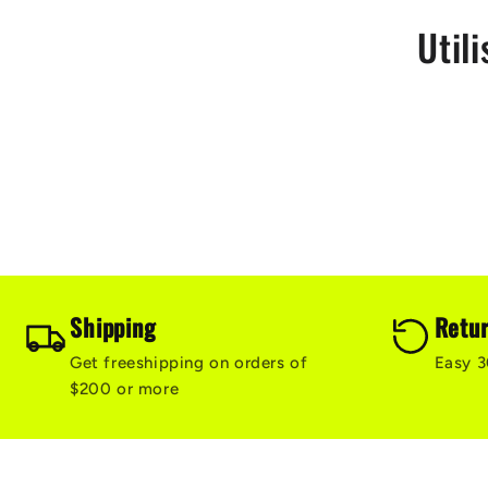
e
Util
c
t
i
o
Shipping
Retu
Get freeshipping on orders of
Easy 3
n
$200 or more