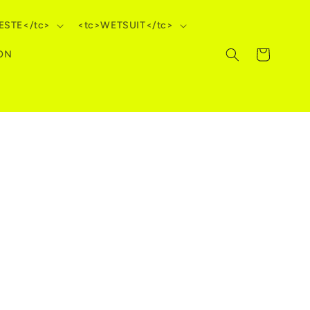
ESTE</tc>
<tc>WETSUIT</tc>
Panier
ON