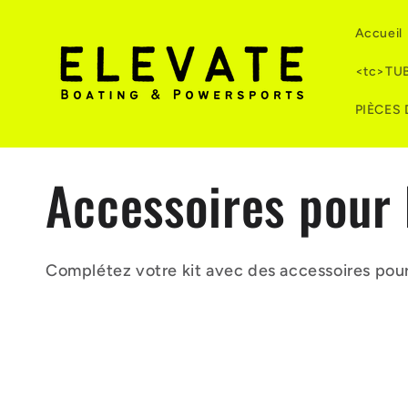
et
passer
Accueil
au
contenu
<tc>TU
PIÈCES
C
Accessoires pou
o
Complétez votre kit avec des accessoires pou
l
l